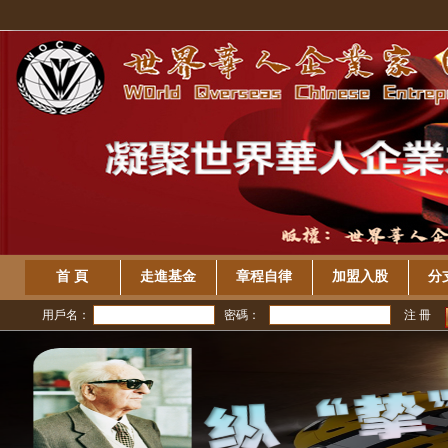
首 頁
走進基金
章程自律
加盟入股
分
用戶名：
密碼：
注 冊