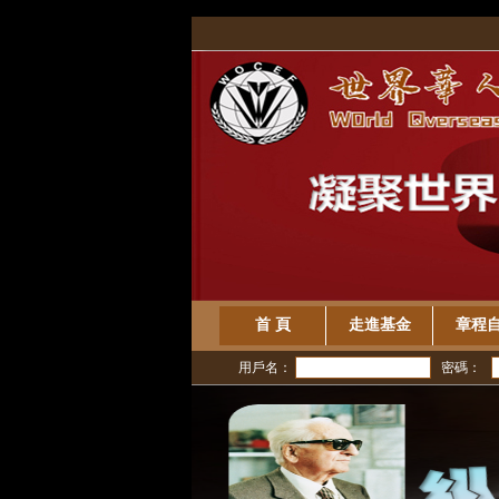
/>
首 頁
走進基金
章程
用戶名：
密碼：