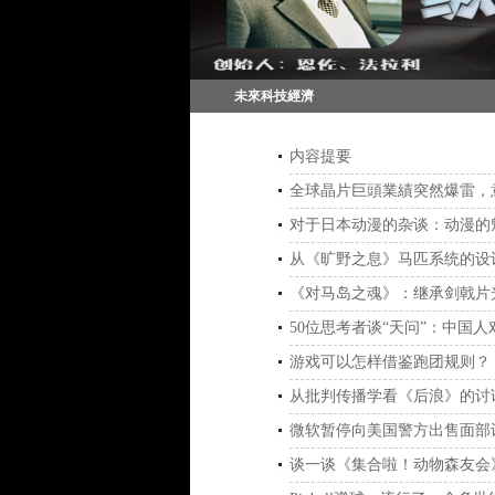
未來科技經濟
内容提要
全球晶片巨頭業績突然爆雷，
对于日本动漫的杂谈：动漫的
从《旷野之息》马匹系统的设
《对马岛之魂》：继承剑戟片
50位思考者谈“天问”：中国
游戏可以怎样借鉴跑团规则？
从批判传播学看《后浪》的讨
微软暂停向美国警方出售面部识
谈一谈《集合啦！动物森友会