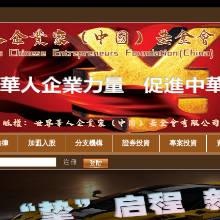
自律
加盟入股
分支機構
證券投資
專案投資
注 冊