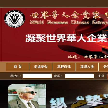
首 頁
走進基金
章程自律
加盟入股
分
用戶名：
密碼：
注 冊