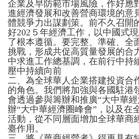
企業及早防範市場風險，作好應
進經濟發展和改善營商環境的意
體競爭力出謀劃策。前不久召開的
好202５年經濟工作，以中國式
了根本遵循。要完整、準確、全面
挑戰，形成共促高質量發展的合力
中求進工作總基調，在前行中持
壓中持續向前
二、為全球華人企業搭建投資合
的角色。我們將加強與各國駐港
會透過參與籌辦和推廣“大中華
辦“大中華經濟圈峰會”，以及
活動，從不同層面增加全
球華商
臺作用。
三、將《華商經營者》得更具有