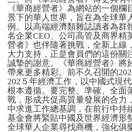
《華商經營者》為網站的一個欄
景下的華人世界，旨在為全球華
例。
以高端經濟類雜誌讀者為群
名企業CEO、公司高管及商界
營者》也伴隨著挑戰，全新上線
大力支持，正是會員們的這份關
誠摯的謝意。《華商經營者》將於
帶來更多精彩。前不久召開的20
202５年經濟工作，以中國式現
根本遵循。要完整、準確、全面落
戰，形成共促高質量發展的合力，
中求進工作總基調，在前行中持
基金會將緊貼中國及世界經濟形
全球華人企業尋找商機，強化俱