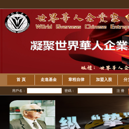
首 頁
走進基金
章程自律
加盟入股
分
用戶名：
密碼：
注 冊