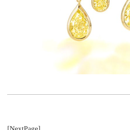
[NextPage]