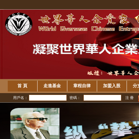
首 頁
走進基金
章程自律
加盟入股
分
用戶名：
密碼：
注 冊