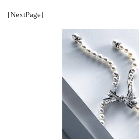
[NextPage]