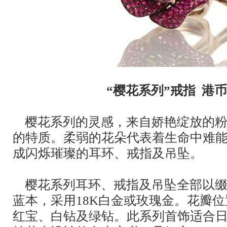
“樱花系列”戒指 港币2
樱花系列的灵感，来自娇艳绽放的粉
的特质。柔弱的花朵代表着生命中难
成闪烁璀璨的耳环、戒指及吊坠。
樱花系列耳环、戒指及吊坠全部以缀
蓝本，采用18K白金或玫瑰金。花瓣
红宝、白钻及绿钻。此系列首饰适合