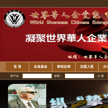
首 頁
走進基金
章程自律
加盟入股
分
用戶名：
密碼：
注 冊