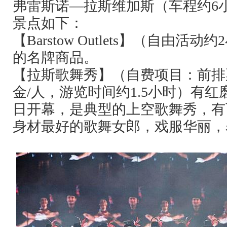
弗雷斯诺—拉斯维加斯（车程约
6
景点如下：
【
Barstow Outlets
】（自由活动约
2
的名牌商品。
【拉斯歌舞秀】（自费项目：前排
金
/
人，游览时间约
1.5
小时）有红磨
日开幕，是典型的上空歌舞秀，有
身材最好的歌舞女郎，戏服华丽，