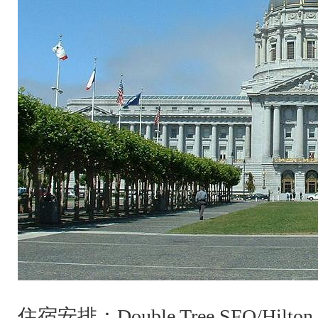
住宿安排：
Double Tree SFO/Hilton