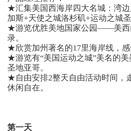
★汇集美国西海岸四大名城：湾边
加斯
+
天使之城洛杉矶
+
运动之城
★游览优胜美地国家公园——美西
录。
★欣赏加州著名的
17
里海岸线，感
★游览有“美国运动之城”美名的
圣地亚哥。
★自由安排
2
整天自由活动时间，
休闲自在。
第一天