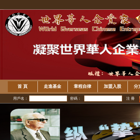
首 頁
走進基金
章程自律
加盟入股
分
用戶名：
密碼：
注 冊